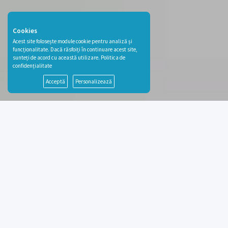
Cookies
Acest site folosește module cookie pentru analiză și
funcționalitate. Dacă răsfoiți în continuare acest site,
sunteți de acord cu această utilizare.
Politica de
confidențialitate
Acceptă
Personalizează
Ce este remindServices?
Serviciu automat de notificare a clienților referitor la programările
acestora în compania dumneavoastră.
Simplu și eficient
. Prin
organizarea tuturor programărilor în agenda companiei și